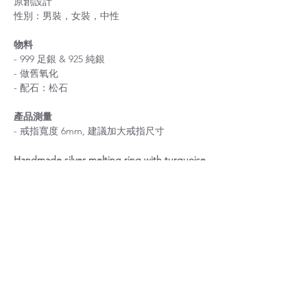
原創設計
性別：男裝，女裝，中性
物料
- 999 足銀 & 925 純銀
- 做舊氧化
- 配石：松石
產品測量
- 戒指寬度 6mm, 建議加大戒指尺寸
Handmade silver melting ring with turquoise
關於尺寸
如果您不確定尺寸，請在結帳前聯絡我。
戒指尺寸指南
重要提示：
戒指的寬度（高度）會影響您的戒
獨特的配石
指尺寸，因此建議如戒指寬度大過 4mm 需要
加大尺寸。
採用獨一無二的配石製成