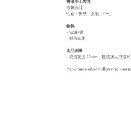
香港手工製造
原創設計
性別：男裝，女裝，中性
物料
- 925純銀
- 做舊氧化
產品測量
- 戒指寬度 12mm，建議加大戒指
Handmade silver hollow ring - scra