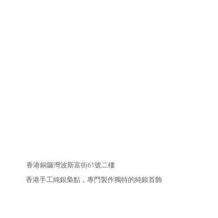
香港銅鑼灣波斯富街61號二樓
香港手工純銀梟點，專門製作獨特的純銀首飾