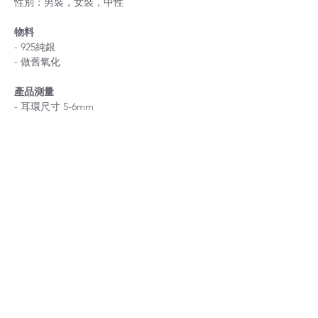
性別：男裝，女裝，中性
物料
- 925純銀
- 做舊氧化
產品測量
- 耳環尺寸 5-6mm
Handmade silver beads earrings - single
關於尺寸
如果您不確定尺寸，請在結帳前聯絡我。
關於耳環
價格為一對耳環的價錢
WHITEDO HANDCRAFTS