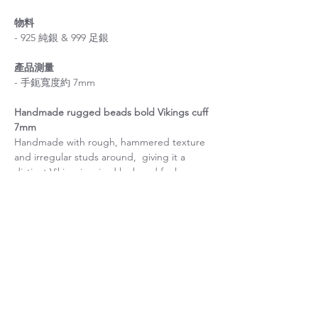
物料
- 925 純銀 & 999 足銀
產品測量
- 手鈪寬度約 7mm
Handmade rugged beads bold Vikings cuff
7mm
Handmade with rough, hammered texture
and irregular studs around, giving it a
distinct Viking-inspired look and feel.
關於尺寸
如果您不確定尺寸，請在結帳前聯絡我。
手鈪 / 手鐲尺寸
Please refer to product details for cuff size
關於訂單製造
reference.
If you are uncertain about the size, please