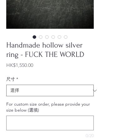
Handmade hollow silver
ring - FUCK THE WORLD
價
HK$1,550.00
格
尺寸
*
For custom size order, please provide your
size below (選填)
0/20