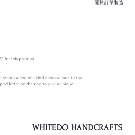
關於訂單製造
此建議如戒指寬度大過
手工訂做需時大概 7-
 this product.
s
o create a one of a kind concave look to the
ed letter on the ring to give a unique
WHITEDO HANDCRAFTS