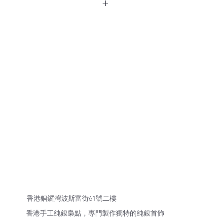
 4mm 需要加大尺寸。
10天後發貨。
香港銅鑼灣波斯富街61號二樓
香港手工純銀梟點，專門製作獨特的純銀首飾