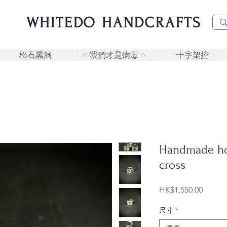
WHITEDO HANDCRAFTS
松石黑洞
◌ 我們才是病毒 ◌
+十字架控+
Handmade hol
cross
價
HK$1,550.00
格
尺寸
*