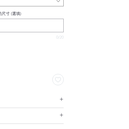
尺寸 (選填)
0/20
請在結帳前聯絡我。
度（高度）會影響您的戒指尺寸，因