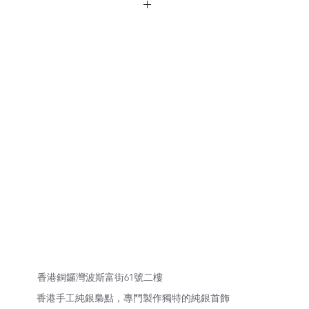
 4mm 需要加大尺寸。
10天後發貨。
香港銅鑼灣波斯富街61號二樓
香港手工純銀梟點，專門製作獨特的純銀首飾