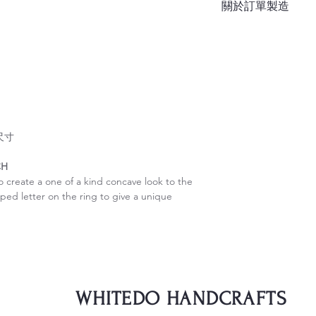
關於訂單製造
此建議如戒指寬度大過
手工訂做需時大概 7-
指尺寸
CH
o create a one of a kind concave look to the
ed letter on the ring to give a unique
WHITEDO HANDCRAFTS