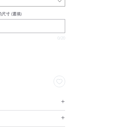
尺寸 (選填)
0/20
請在結帳前聯絡我。
度（高度）會影響您的戒指尺寸，因